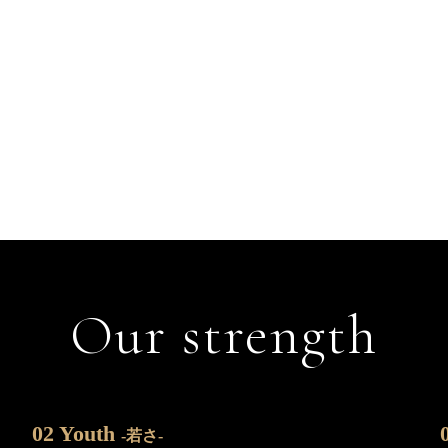
Our strength
02 Youth
-若さ-