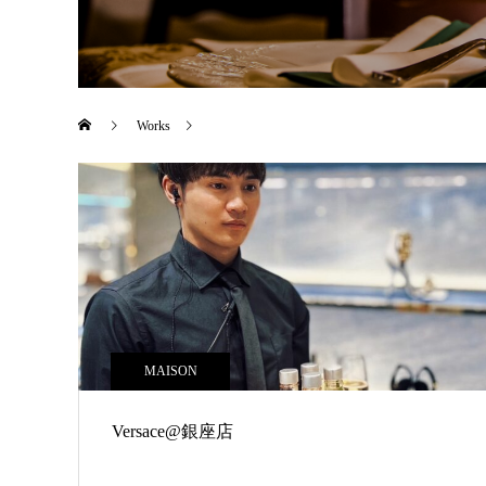
Works
MAISON
MAISON
Versace@銀座店