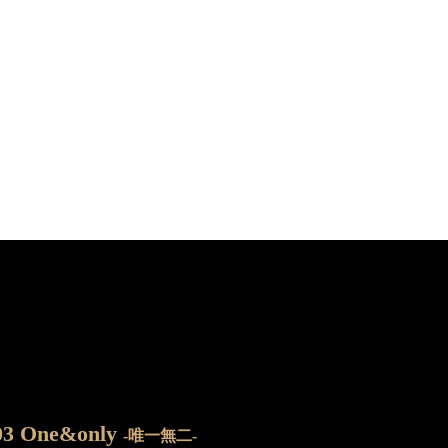
03 One&only
-唯一無二-