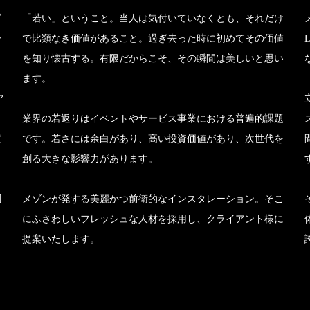
ビ
「若い」ということ。当人は気付いていなくとも、それだけ
ー
で比類なき価値があること。過ぎ去った時に初めてその価値
を知り懐古する。有限だからこそ、その瞬間は美しいと思い
ます。
ア
。
業界の若返りはイベントやサービス事業における普遍的課題
案
です。若さには余白があり、高い投資価値があり、次世代を
創る大きな影響力があります。
調
メゾンが発する美麗かつ前衛的なインスタレーション。そこ
にふさわしいフレッシュな人材を採用し、クライアント様に
提案いたします。