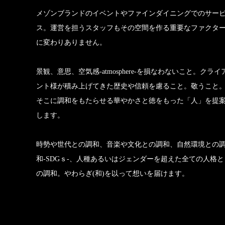
メゾンブランドのイベントやファインダイニングでのサー
ス。運営を担うスタッフもその空間を作る重要なファクタ
に変わりありません。
景観、意思、空気感-atmosphere-を損なわないこと。クライ
ント様が積み上げてきた歴史や信頼を慮ること。敬うこと
そこに調和をもたらせる華やかさと徳をもった「人」を提
します。
時勢や世代との調和、音楽や文化との調和、自然環境との
和-SDGｓ-、人種あるいはジェンダーを超えた全ての人格と
の調和。やわらぎ(和)を以って想いを届けます。