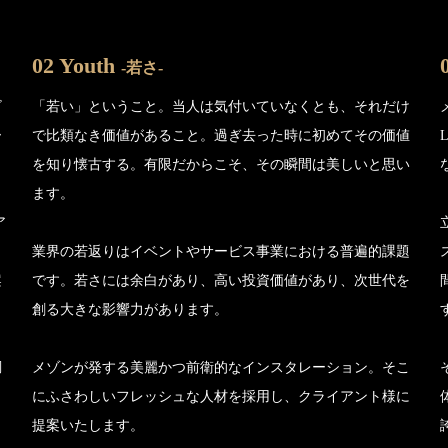
02 Youth
-若さ-
ビ
「若い」ということ。当人は気付いていなくとも、それだけ
ー
で比類なき価値があること。過ぎ去った時に初めてその価値
を知り懐古する。有限だからこそ、その瞬間は美しいと思い
ます。
ア
。
業界の若返りはイベントやサービス事業における普遍的課題
案
です。若さには余白があり、高い投資価値があり、次世代を
創る大きな影響力があります。
調
メゾンが発する美麗かつ前衛的なインスタレーション。そこ
にふさわしいフレッシュな人材を採用し、クライアント様に
提案いたします。