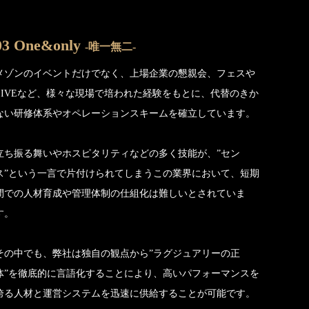
03 One&only
-唯一無二-
メゾンのイベントだけでなく、上場企業の懇親会、フェスや
LIVEなど、様々な現場で培われた経験をもとに、代替のきか
ない研修体系やオペレーションスキームを確立しています。
立ち振る舞いやホスピタリティなどの多く技能が、”セン
ス”という一言で片付けられてしまうこの業界において、短期
間での人材育成や管理体制の仕組化は難しいとされていま
す。
その中でも、弊社は独自の観点から”ラグジュアリーの正
体”を徹底的に言語化することにより、高いパフォーマンスを
誇る人材と運営システムを迅速に供給することが可能です。