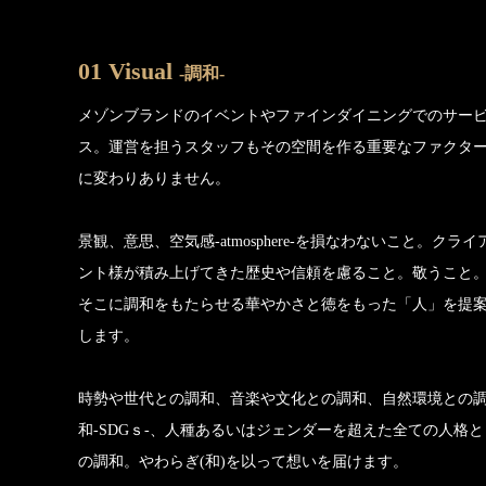
01 Visual
-調和-
メゾンブランドのイベントやファインダイニングでのサー
ス。運営を担うスタッフもその空間を作る重要なファクタ
に変わりありません。
景観、意思、空気感-atmosphere-を損なわないこと。クライ
ント様が積み上げてきた歴史や信頼を慮ること。敬うこと
そこに調和をもたらせる華やかさと徳をもった「人」を提
します。
時勢や世代との調和、音楽や文化との調和、自然環境との
和-SDGｓ-、人種あるいはジェンダーを超えた全ての人格と
の調和。やわらぎ(和)を以って想いを届けます。