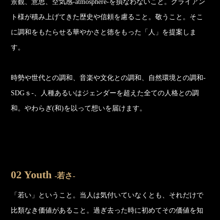
景観、意思、空気感-atmosphere-を損なわないこと。クライアン
ト様が積み上げてきた歴史や信頼を慮ること。敬うこと。そこ
に調和をもたらせる華やかさと徳をもった「人」を提案しま
す。
時勢や世代との調和、音楽や文化との調和、自然環境との調和-
SDGｓ-、人種あるいはジェンダーを超えた全ての人格との調
和。やわらぎ(和)を以って想いを届けます。
02 Youth
-若さ-
「若い」ということ。当人は気付いていなくとも、それだけで
比類なき価値があること。過ぎ去った時に初めてその価値を知